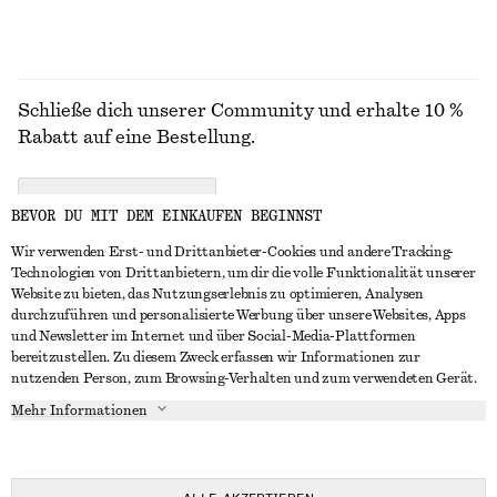
Schließe dich unserer Community und erhalte 10 %
Rabatt auf eine Bestellung.
CREATE ACCOUNT
BEVOR DU MIT DEM EINKAUFEN BEGINNST
Wir verwenden Erst- und Drittanbieter-Cookies und andere Tracking-
Technologien von Drittanbietern, um dir die volle Funktionalität unserer
IN KONTAKT TRETEN
Website zu bieten, das Nutzungserlebnis zu optimieren, Analysen
durchzuführen und personalisierte Werbung über unsere Websites, Apps
Kontakt
Instagram
und Newsletter im Internet und über Social-Media-Plattformen
KUNDENSERVICE
bereitzustellen. Zu diesem Zweck erfassen wir Informationen zur
Storefinder
Pinterest
nutzenden Person, zum Browsing-Verhalten und zum verwendeten Gerät.
Zahlung
INFO
Affiliates
Facebook
Mehr Informationen
Geschenkkarte
Über uns
Karriere
YouTube
Lieferung
In Vorbereitung
Presse
TikTok
Rückgabe und Rückerstattung