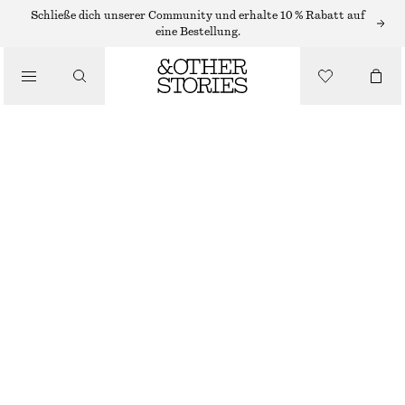
/
Schließe dich unserer Community und erhalte 10 % Rabatt auf
OBERTEILE & T-SHIRTS
eine Bestellung.
POLOSHIRT MIT LOCHSTRICKMUSTER
€ 27
€ 69
/
LETZTE CHANCE
BEKLEIDUNG
GELB
XS
S
M
L