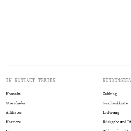
Zylinderförmige Armspange
Armspange
€ 35
€ 35
IN KONTAKT TRETEN
KUNDENSER
Kontakt
Zahlung
Storefinder
Geschenkkarte
Affiliates
Lieferung
Karriere
Rückgabe und R