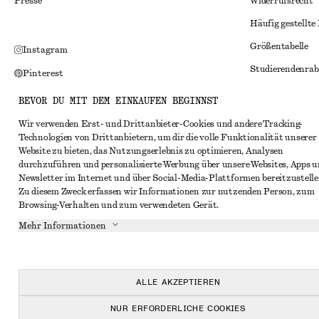
Presse
Widerrufsrecht
Häufig gestellte
Größentabelle
Instagram
Studierendenrab
Pinterest
Alternative Konf
Facebook
BEVOR DU MIT DEM EINKAUFEN BEGINNST
Allgemeine Gesc
YouTube
Wir verwenden Erst- und Drittanbieter-Cookies und andere Tracking-
Technologien von Drittanbietern, um dir die volle Funktionalität unserer
Mitgliedschafts
TikTok
Website zu bieten, das Nutzungserlebnis zu optimieren, Analysen
Cookies und Dat
durchzuführen und personalisierte Werbung über unsere Websites, Apps 
Newsletter im Internet und über Social-Media-Plattformen bereitzustelle
Cookies und Ein
Zu diesem Zweck erfassen wir Informationen zur nutzenden Person, zum
Browsing-Verhalten und zum verwendeten Gerät.
Datenschutzerk
Mehr Informationen
Nutzungsbeding
Impressum
Erklärung zur Ba
ALLE AKZEPTIEREN
NUR ERFORDERLICHE COOKIES