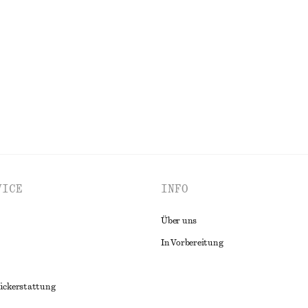
Eleganter Playsuit
€ 89
Baumwolle-leinen
ALLE SCHMUCK ENTDECKEN
VICE
INFO
Über uns
In Vorbereitung
ückerstattung