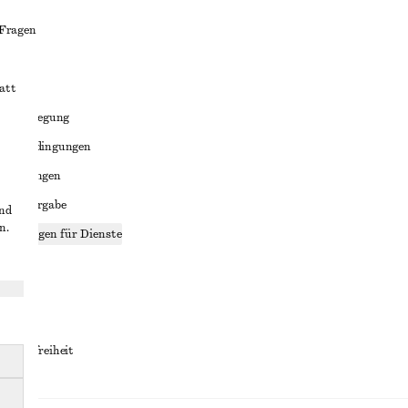
 Fragen
att
liktbeilegung
häftsbedingungen
bedingungen
enweitergabe
und
n.
stellungen für Dienste
lärung
ungen
rrierefreiheit