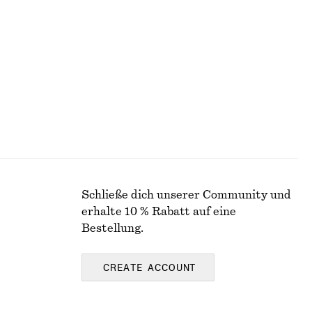
+
2
Hemd aus Baumwolle mit gebundener Taille
€ 79
Neu
100% baumwolle
Schließe dich unserer Community und
erhalte 10 % Rabatt auf eine
Bestellung.
CREATE ACCOUNT