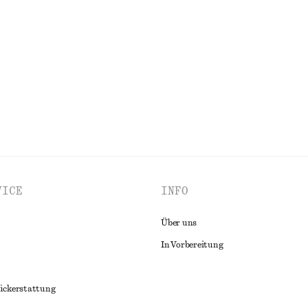
einen
Rippstrick-Tanktop
€ 49
ALLE KLEIDER ENTDECKEN
VICE
INFO
Über uns
In Vorbereitung
ückerstattung