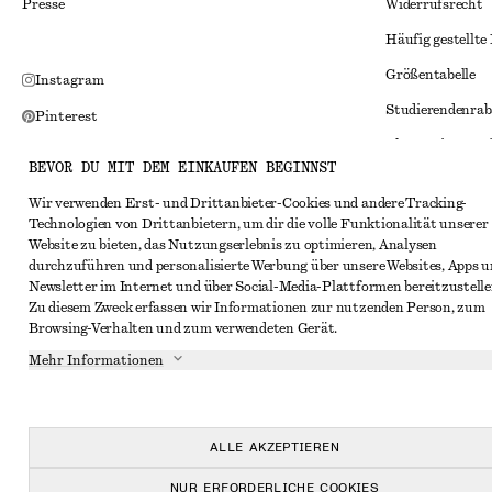
Presse
Widerrufsrecht
Häufig gestellte
Größentabelle
Instagram
Studierendenrab
Pinterest
Alternative Konf
Facebook
BEVOR DU MIT DEM EINKAUFEN BEGINNST
Allgemeine Gesc
YouTube
Wir verwenden Erst- und Drittanbieter-Cookies und andere Tracking-
Mitgliedschafts
TikTok
Technologien von Drittanbietern, um dir die volle Funktionalität unserer
Website zu bieten, das Nutzungserlebnis zu optimieren, Analysen
Cookies und Dat
durchzuführen und personalisierte Werbung über unsere Websites, Apps 
Cookies und Ein
Newsletter im Internet und über Social-Media-Plattformen bereitzustelle
Zu diesem Zweck erfassen wir Informationen zur nutzenden Person, zum
Datenschutzerk
Browsing-Verhalten und zum verwendeten Gerät.
Nutzungsbeding
Mehr Informationen
Impressum
Erklärung zur Ba
ALLE AKZEPTIEREN
NUR ERFORDERLICHE COOKIES