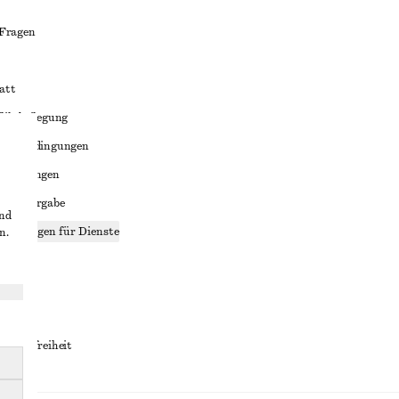
 Fragen
att
liktbeilegung
häftsbedingungen
bedingungen
enweitergabe
und
stellungen für Dienste
n.
lärung
ungen
rrierefreiheit