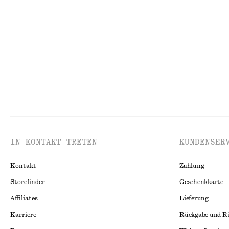
Riemensandalen aus Leder
Minikleid aus L
€ 99
€ 79
Neu
100% leinen
IN KONTAKT TRETEN
KUNDENSER
Kontakt
Zahlung
Storefinder
Geschenkkarte
Affiliates
Lieferung
Karriere
Rückgabe und R