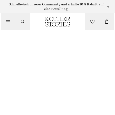
MIDIKLEIDER
Schließe dich unserer Community und erhalte 10 % Rabatt auf
eine Bestellung.
/
KLEIDER
MIDIKLEID MIT BINDEDETAIL HINTEN
/
€ 65
€ 99
BEKLEIDUNG
LETZTE CHANCE
ROT
32
34
36
38
40
42
44