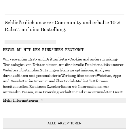
Schließe dich unserer Community und erhalte 10 %
Rabatt auf eine Bestellung.
CREATE ACCOUNT
BEVOR DU MIT DEM EINKAUFEN BEGINNST
Wir verwenden Erst- und Drittanbieter-Cookies und andere Tracking-
Technologien von Drittanbietern, um dir die volle Funktionalität unserer
IN KONTAKT TRETEN
Website zu bieten, das Nutzungserlebnis zu optimieren, Analysen
durchzuführen und personalisierte Werbung über unsere Websites, Apps
Kontakt
Instagram
und Newsletter im Internet und über Social-Media-Plattformen
KUNDENSERVICE
bereitzustellen. Zu diesem Zweck erfassen wir Informationen zur
Storefinder
Pinterest
nutzenden Person, zum Browsing-Verhalten und zum verwendeten Gerät.
Zahlung
INFO
Affiliates
Facebook
Mehr Informationen
Geschenkkarte
Über uns
Karriere
YouTube
Lieferung
In Vorbereitung
Presse
TikTok
Rückgabe und Rückerstattung
ALLE AKZEPTIEREN