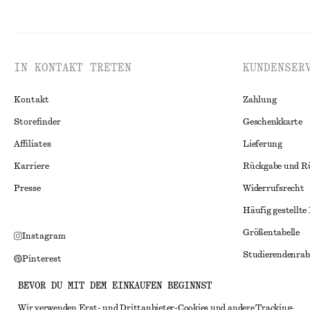
IN KONTAKT TRETEN
KUNDENSER
Kontakt
Zahlung
Storefinder
Geschenkkarte
Affiliates
Lieferung
Karriere
Rückgabe und R
Presse
Widerrufsrecht
Häufig gestellte
Größentabelle
Instagram
Studierendenrab
Pinterest
Alternative Konf
Facebook
BEVOR DU MIT DEM EINKAUFEN BEGINNST
Allgemeine Gesc
YouTube
Wir verwenden Erst- und Drittanbieter-Cookies und andere Tracking-