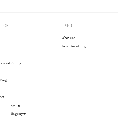
VICE
INFO
Über uns
In Vorbereitung
ückerstattung
 Fragen
att
liktbeilegung
häftsbedingungen