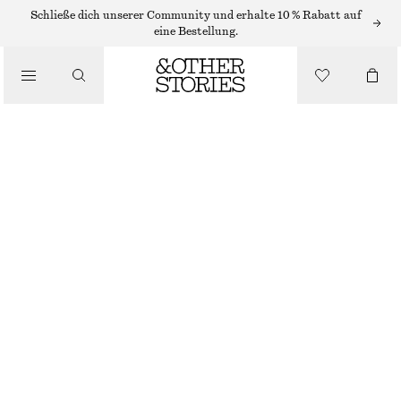
Schließe dich unserer Community und erhalte 10 % Rabatt auf
/
eine Bestellung.
BLUSEN & HEMDEN
SEIDENBLUSE MIT BINDEDETAIL
€ 89
€ 119
/
BEKLEIDUNG
LETZTE CHANCE
WARMES BEIGE
32
34
36
38
40
42
44