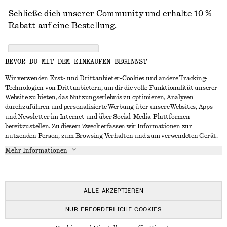
Schließe dich unserer Community und erhalte 10 %
Rabatt auf eine Bestellung.
CREATE ACCOUNT
BEVOR DU MIT DEM EINKAUFEN BEGINNST
Wir verwenden Erst- und Drittanbieter-Cookies und andere Tracking-
Technologien von Drittanbietern, um dir die volle Funktionalität unserer
IN KONTAKT TRETEN
Website zu bieten, das Nutzungserlebnis zu optimieren, Analysen
durchzuführen und personalisierte Werbung über unsere Websites, Apps
Kontakt
Instagram
und Newsletter im Internet und über Social-Media-Plattformen
KUNDENSERVICE
bereitzustellen. Zu diesem Zweck erfassen wir Informationen zur
Storefinder
Pinterest
nutzenden Person, zum Browsing-Verhalten und zum verwendeten Gerät.
Zahlung
INFO
Affiliates
Facebook
Mehr Informationen
Geschenkkarte
Über uns
Karriere
YouTube
Lieferung
In Vorbereitung
Presse
TikTok
Rückgabe und Rückerstattung
ALLE AKZEPTIEREN
Widerrufsrecht
NUR ERFORDERLICHE COOKIES
Häufig gestellte Fragen
© 2026 & OTHER STORIES