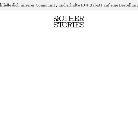
hließe dich unserer Community und erhalte 10 % Rabatt auf eine Bestellung
MAXIKLEID MIT PUFFÄRMELN
NICHT MEHR VORRÄTIG
BLAU/GEBLÜMT
32
34
36
38
40
42
44
Größentabelle
GRÖSSE