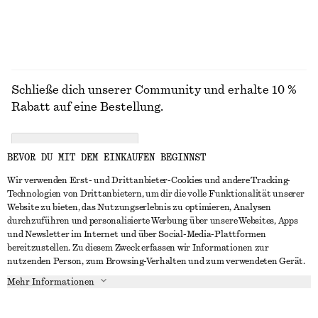
Schließe dich unserer Community und erhalte 10 %
Rabatt auf eine Bestellung.
CREATE ACCOUNT
BEVOR DU MIT DEM EINKAUFEN BEGINNST
Wir verwenden Erst- und Drittanbieter-Cookies und andere Tracking-
Technologien von Drittanbietern, um dir die volle Funktionalität unserer
IN KONTAKT TRETEN
Website zu bieten, das Nutzungserlebnis zu optimieren, Analysen
durchzuführen und personalisierte Werbung über unsere Websites, Apps
Kontakt
Instagram
und Newsletter im Internet und über Social-Media-Plattformen
KUNDENSERVICE
bereitzustellen. Zu diesem Zweck erfassen wir Informationen zur
Storefinder
Pinterest
nutzenden Person, zum Browsing-Verhalten und zum verwendeten Gerät.
Zahlung
INFO
Affiliates
Facebook
Mehr Informationen
Geschenkkarte
Über uns
Karriere
YouTube
Lieferung