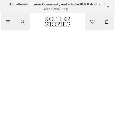
MIDIKLEIDER
Schließe dich unserer Community und erhalte 10 % Rabatt auf
eine Bestellung.
/
KLEIDER
MIDIKLEID MIT MIT BINDEBAND AN DER TAILLE
/
€ 89
BEKLEIDUNG
SCHWARZ/GEBLÜMT
32
34
36
38
40
42
44
Größentabelle
GRÖSSE