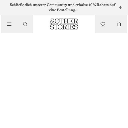
Schließe dich unserer Community und erhalte 10 % Rabatt auf
eine Bestellung.
/
OBERTEILE & T-SHIRTS
RIPPSTRICK-TRÄGERTOP
€ 19
€ 39
NICHT MEHR VORRÄTIG
/
BEKLEIDUNG
GRÜN
XS
S
M
L