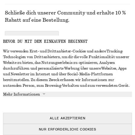
Schließe dich unserer Community und erhalte 10 %
Rabatt auf eine Bestellung.
CREATE ACCOUNT
BEVOR DU MIT DEM EINKAUFEN BEGINNST
Wir verwenden Erst- und Drittanbieter-Cookies und andere Tracking-
Technologien von Drittanbietern, um dir die volle Funktionalität unserer
IN KONTAKT TRETEN
Website zu bieten, das Nutzungserlebnis zu optimieren, Analysen
durchzuführen und personalisierte Werbung über unsere Websites, Apps
Kontakt
Instagram
und Newsletter im Internet und über Social-Media-Plattformen
KUNDENSERVICE
bereitzustellen. Zu diesem Zweck erfassen wir Informationen zur
Storefinder
Pinterest
nutzenden Person, zum Browsing-Verhalten und zum verwendeten Gerät.
Zahlung
INFO
Affiliates
Facebook
Mehr Informationen
Geschenkkarte
Über uns
Karriere
YouTube
Lieferung
In Vorbereitung
Presse
TikTok
Rückgabe und Rückerstattung
ALLE AKZEPTIEREN
Widerrufsrecht
NUR ERFORDERLICHE COOKIES
Häufig gestellte Fragen