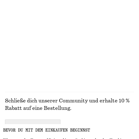
Midikleid mit mit Bindeband an der Taille
Strukturierter Armreif
€ 89
€ 39
Kastenförmige Jacke
Halskette mit Twist-Detail
€ 129
€ 29
ALLE SCHMUCK ENTDECKEN
Schließe dich unserer Community und erhalte 10 %
Rabatt auf eine Bestellung.
CREATE ACCOUNT
BEVOR DU MIT DEM EINKAUFEN BEGINNST