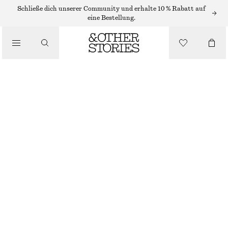
OHRRINGE
Schließe dich unserer Community und erhalte 10 % Rabatt auf
eine Bestellung.
/
SCHMUCK
GERIFFELTE CREOLEN
/
ACCESSOIRES
€ 35
NICHT MEHR VORRÄTIG
GOLD
ONESIZE
GRÖSSE