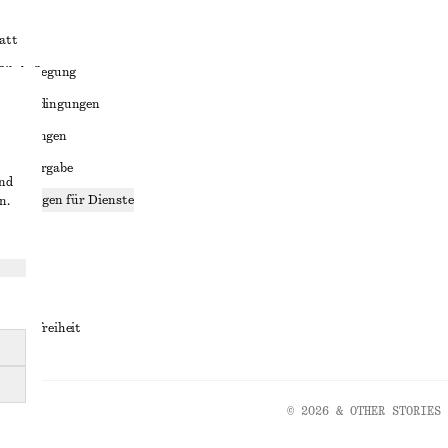
att
liktbeilegung
häftsbedingungen
bedingungen
enweitergabe
und
stellungen für Dienste
n.
lärung
ungen
rrierefreiheit
© 2026 & OTHER STORIES