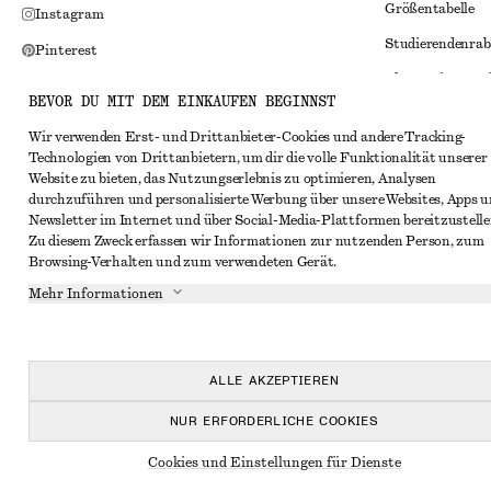
Größentabelle
Instagram
Studierendenrab
Pinterest
Alternative Konf
Facebook
BEVOR DU MIT DEM EINKAUFEN BEGINNST
Allgemeine Gesc
YouTube
Wir verwenden Erst- und Drittanbieter-Cookies und andere Tracking-
Mitgliedschafts
TikTok
Technologien von Drittanbietern, um dir die volle Funktionalität unserer
Website zu bieten, das Nutzungserlebnis zu optimieren, Analysen
Cookies und Dat
durchzuführen und personalisierte Werbung über unsere Websites, Apps 
Cookies und Ein
Newsletter im Internet und über Social-Media-Plattformen bereitzustelle
Zu diesem Zweck erfassen wir Informationen zur nutzenden Person, zum
Datenschutzerk
Browsing-Verhalten und zum verwendeten Gerät.
Nutzungsbeding
Mehr Informationen
Impressum
Erklärung zur Ba
ALLE AKZEPTIEREN
NUR ERFORDERLICHE COOKIES
Cookies und Einstellungen für Dienste