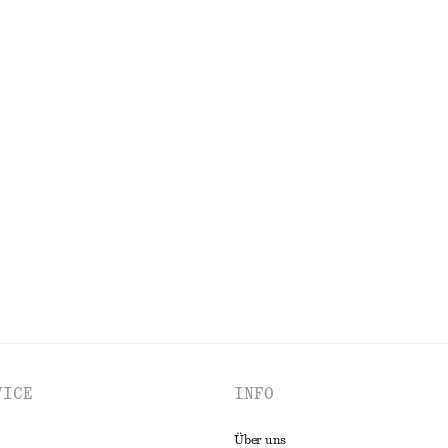
00% baumwolle
Letzte Chance
 aus Baumwolle
Bluse mit Rüschen und V-Ausschni
€ 49
€ 89
Letzte Chance
+
5
T-Shirt aus Baumwolle
Oversized-T-Shirt aus Baumwolle
€ 35
€ 45
lle
Letzte Chance
ALLE KLEIDER ENTDECKEN
VICE
INFO
Über uns