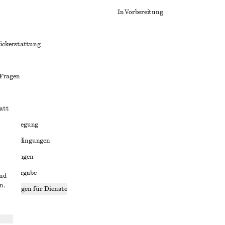
In Vorbereitung
ückerstattung
 Fragen
att
liktbeilegung
häftsbedingungen
bedingungen
enweitergabe
und
n.
stellungen für Dienste
lärung
ungen