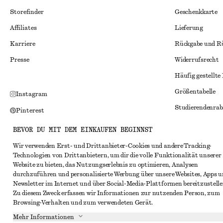
Storefinder
Geschenkkarte
Affiliates
Lieferung
Karriere
Rückgabe und R
Presse
Widerrufsrecht
Häufig gestellte
Größentabelle
Instagram
Studierendenrab
Pinterest
Alternative Konf
Facebook
BEVOR DU MIT DEM EINKAUFEN BEGINNST
Allgemeine Gesc
YouTube
Wir verwenden Erst- und Drittanbieter-Cookies und andere Tracking-
Technologien von Drittanbietern, um dir die volle Funktionalität unserer
Mitgliedschafts
TikTok
Website zu bieten, das Nutzungserlebnis zu optimieren, Analysen
Cookies und Dat
durchzuführen und personalisierte Werbung über unsere Websites, Apps 
Newsletter im Internet und über Social-Media-Plattformen bereitzustelle
Cookies und Ein
Zu diesem Zweck erfassen wir Informationen zur nutzenden Person, zum
Browsing-Verhalten und zum verwendeten Gerät.
Datenschutzerk
Mehr Informationen
Nutzungsbeding