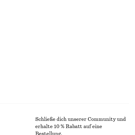
Letzte Chance
100% biobaumwolle
tt
Schmal zulaufendes Hemd aus Baumwolle
€ 39
€ 89
Letzte Chance
Minikleid mit Volants und Ballonärmeln
€ 39
€ 99
Letzte Chance
Schließe dich unserer Community und
erhalte 10 % Rabatt auf eine
Bestellung.