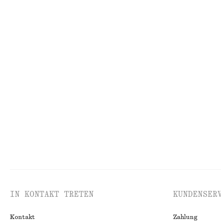
Letzte Chance
100% baumwolle
Letzte Chance
1
Mini-Wickelkleid
Rippstrickjacke
€ 45
€ 119
€ 35
€ 89
Letzte Chance
Letzte Chance
Oberteil mit U-Boot-Ausschnitt und gerollter Kante
Kastenförmiges 
€ 59
€ 25
Neu
100% baumwolle
100% biobaumwo
IN KONTAKT TRETEN
KUNDENSER
Kontakt
Zahlung