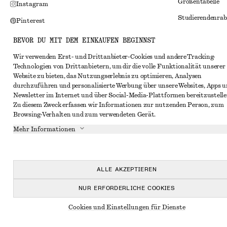
Größentabelle
Instagram
Studierendenrab
Pinterest
Alternative Konf
Facebook
BEVOR DU MIT DEM EINKAUFEN BEGINNST
Allgemeine Gesc
YouTube
Wir verwenden Erst- und Drittanbieter-Cookies und andere Tracking-
Technologien von Drittanbietern, um dir die volle Funktionalität unserer
Mitgliedschafts
TikTok
Website zu bieten, das Nutzungserlebnis zu optimieren, Analysen
Cookies und Dat
durchzuführen und personalisierte Werbung über unsere Websites, Apps 
Newsletter im Internet und über Social-Media-Plattformen bereitzustelle
Cookies und Ein
Zu diesem Zweck erfassen wir Informationen zur nutzenden Person, zum
Browsing-Verhalten und zum verwendeten Gerät.
Datenschutzerk
Mehr Informationen
Nutzungsbeding
Impressum
Erklärung zur Ba
ALLE AKZEPTIEREN
NUR ERFORDERLICHE COOKIES
Cookies und Einstellungen für Dienste