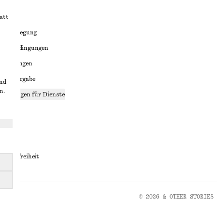
att
liktbeilegung
häftsbedingungen
bedingungen
enweitergabe
und
n.
stellungen für Dienste
lärung
ungen
rrierefreiheit
© 2026 & OTHER STORIES