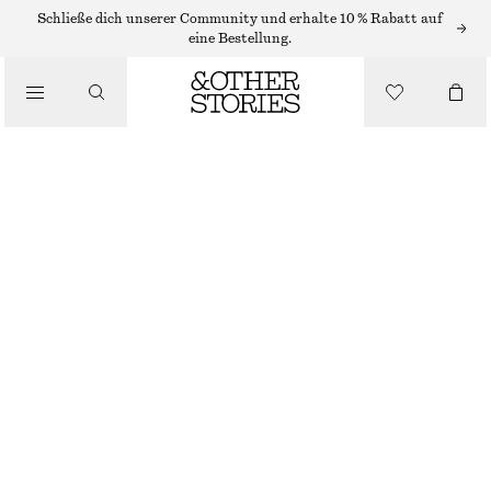
MIDIRÖCKE
Schließe dich unserer Community und erhalte 10 % Rabatt auf
eine Bestellung.
/
RÖCKE
MIDIROCK AUS SEIDE
/
BEKLEIDUNG
€ 129
NICHT MEHR VORRÄTIG
GRÜN/LILA/BLAU
XS
S
M
L