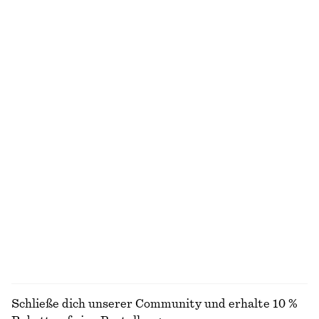
Midikleid im Fit-and-Flare-Stil
Kastenförmiges T-Shirt aus Baumwolle
€ 99
€ 25
Neu
100% biobaumwolle
+
5
Ärmelloses Midikleid aus Satin
T-Shirt aus Baumwolle mit Rundhalsausschnitt
€ 99
€ 25
100% biobaumwolle
+
8
+
10
Verkürzte Hose mit Barrel-Bein
Minikleid aus Leinen
€ 89
€ 79
Neu
Neu
100% leinen
ALLE RÖCKE ENTDECKEN
Schließe dich unserer Community und erhalte 10 %