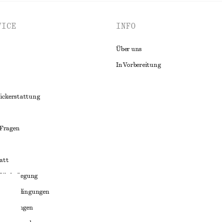
VICE
INFO
Über uns
In Vorbereitung
ückerstattung
 Fragen
att
liktbeilegung
häftsbedingungen
bedingungen