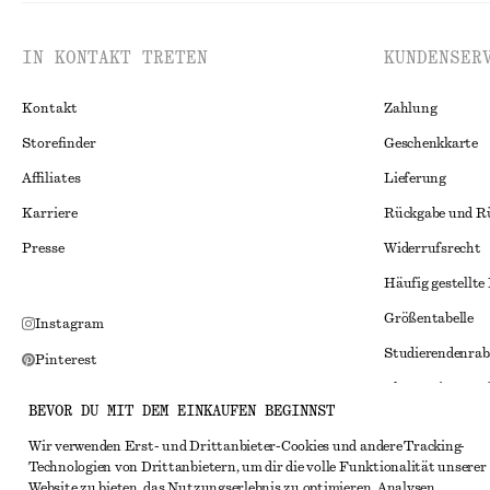
IN KONTAKT TRETEN
KUNDENSER
Kontakt
Zahlung
Storefinder
Geschenkkarte
Affiliates
Lieferung
Karriere
Rückgabe und R
Presse
Widerrufsrecht
Häufig gestellte
Größentabelle
Instagram
Studierendenrab
Pinterest
Alternative Konf
Facebook
BEVOR DU MIT DEM EINKAUFEN BEGINNST
Allgemeine Gesc
YouTube
Wir verwenden Erst- und Drittanbieter-Cookies und andere Tracking-
Mitgliedschafts
TikTok
Technologien von Drittanbietern, um dir die volle Funktionalität unserer
Website zu bieten, das Nutzungserlebnis zu optimieren, Analysen