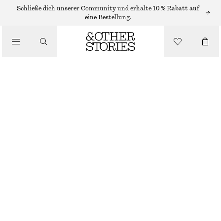
Schließe dich unserer Community und erhalte 10 % Rabatt auf
TRAGETASCHEN
eine Bestellung.
/
KLEINE TRAGETASCHE IN KROKOOPTIK
TASCHEN
€ 89
€ 179
NICHT MEHR VORRÄTIG
DUNKELBEIGE
ONESIZE
GRÖSSE