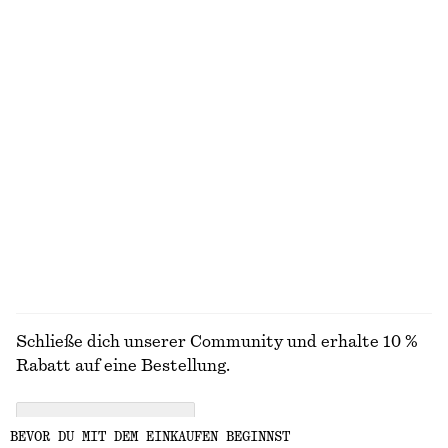
Penny-Loafer aus Leder
Ausgestelltes Midikleid aus Leinen
€ 129
€ 99
Neu
Neu
+
4
100% leinen
Riemchensandalen mit Blockabsatz
Knielanger Slip-On-Rock
€ 99
€ 69
Neu
+
2
ALLE TRAGETASCHEN ENTDECKEN
Schließe dich unserer Community und erhalte 10 %
Rabatt auf eine Bestellung.
CREATE ACCOUNT
BEVOR DU MIT DEM EINKAUFEN BEGINNST