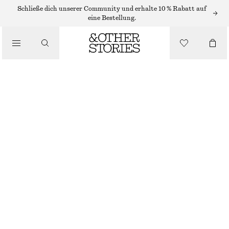
Schließe dich unserer Community und erhalte 10 % Rabatt auf
/
eine Bestellung.
BLUSEN & HEMDEN
STRUKTURIERTE BLUSE MIT KURZEN ÄRMELN
€ 29
€ 59
/
BEKLEIDUNG
LETZTE CHANCE
BLAU
XS
S
M
L