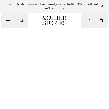
Schließe dich unserer Community und erhalte 10 % Rabatt auf
eine Bestellung.
/
BIKINIS
/
TANKINI-OBERTEIL MIT KARREE-AUSSCHNITT
BADEMODE
€ 22
€ 59
VORHERIGER PREISNACHLASS:
€ 29
/
LETZTE CHANCE
BEKLEIDUNG
HELLGRÜN
32
34
36
38
40
42
44