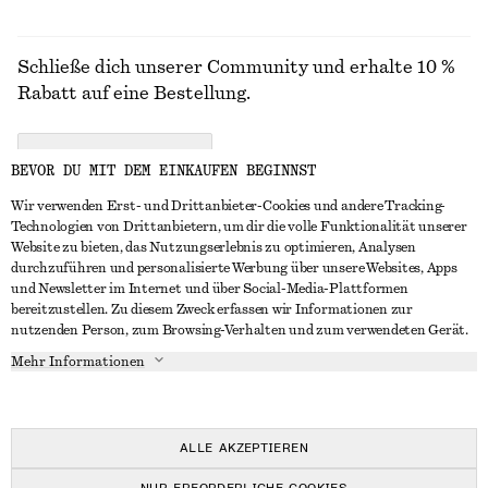
Schließe dich unserer Community und erhalte 10 %
Rabatt auf eine Bestellung.
CREATE ACCOUNT
BEVOR DU MIT DEM EINKAUFEN BEGINNST
Wir verwenden Erst- und Drittanbieter-Cookies und andere Tracking-
Technologien von Drittanbietern, um dir die volle Funktionalität unserer
IN KONTAKT TRETEN
Website zu bieten, das Nutzungserlebnis zu optimieren, Analysen
durchzuführen und personalisierte Werbung über unsere Websites, Apps
Kontakt
Instagram
und Newsletter im Internet und über Social-Media-Plattformen
KUNDENSERVICE
bereitzustellen. Zu diesem Zweck erfassen wir Informationen zur
Storefinder
Pinterest
nutzenden Person, zum Browsing-Verhalten und zum verwendeten Gerät.
Zahlung
INFO
Affiliates
Facebook
Mehr Informationen
Geschenkkarte
Über uns
Karriere
YouTube
Lieferung
In Vorbereitung
Presse
TikTok
Rückgabe und Rückerstattung
ALLE AKZEPTIEREN
Widerrufsrecht