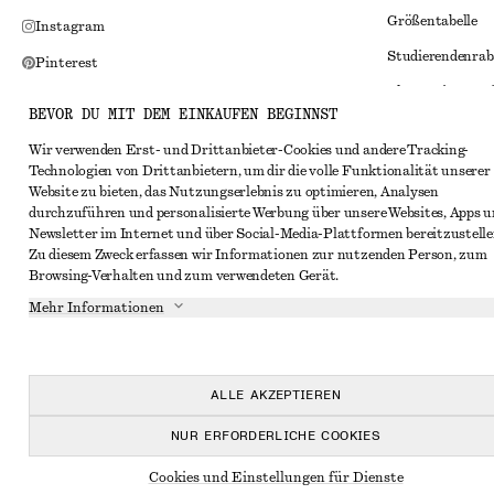
Größentabelle
Instagram
Studierendenrab
Pinterest
Alternative Konf
Facebook
BEVOR DU MIT DEM EINKAUFEN BEGINNST
Allgemeine Gesc
YouTube
Wir verwenden Erst- und Drittanbieter-Cookies und andere Tracking-
Mitgliedschafts
TikTok
Technologien von Drittanbietern, um dir die volle Funktionalität unserer
Website zu bieten, das Nutzungserlebnis zu optimieren, Analysen
Cookies und Dat
durchzuführen und personalisierte Werbung über unsere Websites, Apps 
Cookies und Ein
Newsletter im Internet und über Social-Media-Plattformen bereitzustelle
Zu diesem Zweck erfassen wir Informationen zur nutzenden Person, zum
Datenschutzerk
Browsing-Verhalten und zum verwendeten Gerät.
Nutzungsbeding
Mehr Informationen
Impressum
Erklärung zur Ba
ALLE AKZEPTIEREN
NUR ERFORDERLICHE COOKIES
Cookies und Einstellungen für Dienste