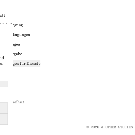
att
liktbeilegung
häftsbedingungen
bedingungen
enweitergabe
und
stellungen für Dienste
n.
lärung
ungen
rrierefreiheit
© 2026 & OTHER STORIES