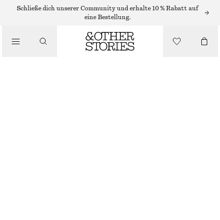
ELEGANTE HOSEN
Schließe dich unserer Community und erhalte 10 % Rabatt auf
eine Bestellung.
/
HOSEN
ELEGANTE, SCHMAL GESCHNITTENE HOSE MIT HOHEM BUND
/
€ 99
BEKLEIDUNG
NICHT MEHR VORRÄTIG
BEIGE
32
34
36
38
40
42
44