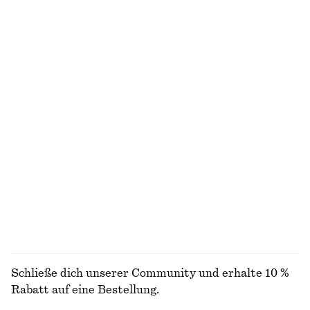
NICHT DAS, WONACH DU SUCHST?
ENTDECKE UNSERE KOLLEKTIONEN
STRICK
KLEIDER
ACCESSOIRES
JACKEN &
MÄNTEL
Schließe dich unserer Community und erhalte 10 %
Rabatt auf eine Bestellung.