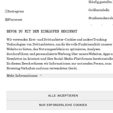
Häufig gestellte
Größentabelle
Instagram
Studierendenrab
Pinterest
Alternative Konf
Facebook
BEVOR DU MIT DEM EINKAUFEN BEGINNST
Allgemeine Gesc
YouTube
Wir verwenden Erst- und Drittanbieter-Cookies und andere Tracking-
Mitgliedschafts
TikTok
Technologien von Drittanbietern, um dir die volle Funktionalität unserer
Website zu bieten, das Nutzungserlebnis zu optimieren, Analysen
Cookies und Dat
durchzuführen und personalisierte Werbung über unsere Websites, Apps 
Cookies und Ein
Newsletter im Internet und über Social-Media-Plattformen bereitzustelle
Zu diesem Zweck erfassen wir Informationen zur nutzenden Person, zum
Datenschutzerk
Browsing-Verhalten und zum verwendeten Gerät.
Nutzungsbeding
Mehr Informationen
Impressum
Erklärung zur Ba
ALLE AKZEPTIEREN
NUR ERFORDERLICHE COOKIES