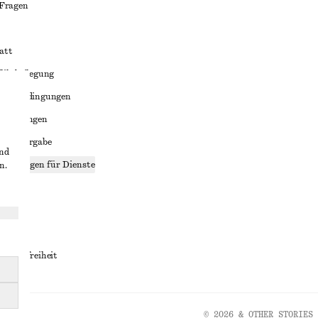
 Fragen
att
liktbeilegung
häftsbedingungen
bedingungen
enweitergabe
und
stellungen für Dienste
n.
lärung
ungen
rrierefreiheit
© 2026 & OTHER STORIES