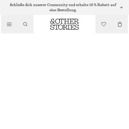
Schließe dich unserer Community und erhalte 10 % Rabatt auf
eine Bestellung.
/
BIKINIS
/
TRIANGEL-BIKINIOBERTEIL
BADEMODE
€ 29
/
BEKLEIDUNG
SCHWARZ
32
34
36
38
40
42
44
Größentabelle
GRÖSSE