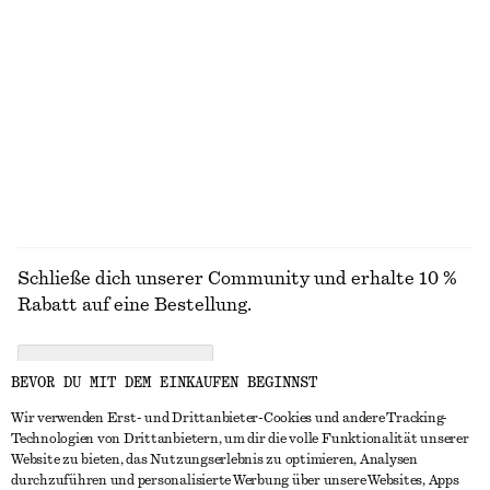
100% seide
Schmale, rechteckige Sonnenbrille
Drapiertes Neckholder-Oberteil
€ 35
€ 69
ALLE BADEMODE ENTDECKEN
Schließe dich unserer Community und erhalte 10 %
Rabatt auf eine Bestellung.
CREATE ACCOUNT
BEVOR DU MIT DEM EINKAUFEN BEGINNST
Wir verwenden Erst- und Drittanbieter-Cookies und andere Tracking-
Technologien von Drittanbietern, um dir die volle Funktionalität unserer
IN KONTAKT TRETEN
Website zu bieten, das Nutzungserlebnis zu optimieren, Analysen
durchzuführen und personalisierte Werbung über unsere Websites, Apps