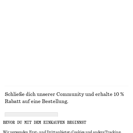
Kastenförmiges T-Shirt aus Baumwolle
Trenchcoat mit Gürtel
€ 25
€ 179
100% biobaumwolle
+
6
Bomberjacke mit Kragen
Oversized-Utility-Jacke mit Kordelzug
€ 129
€ 149
Neu
100% baumwolle
ALLE SCHMUCK ENTDECKEN
Schließe dich unserer Community und erhalte 10 %
Rabatt auf eine Bestellung.
CREATE ACCOUNT
BEVOR DU MIT DEM EINKAUFEN BEGINNST
Wir verwenden Erst- und Drittanbieter-Cookies und andere Tracking-