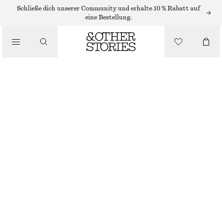
RINGE
Schließe dich unserer Community und erhalte 10 % Rabatt auf
eine Bestellung.
/
SCHMUCK
/
RING IN WICKELDESIGN
ACCESSOIRES
€ 19
NICHT MEHR VORRÄTIG
GOLD
S
M
L