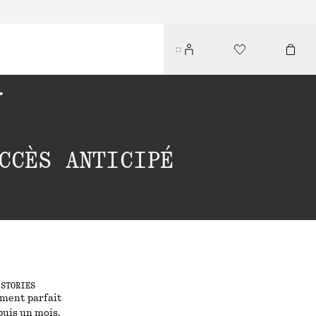
Y
CCÈS ANTICIPÉ
 STORIES
oment parfait
puis un mois,