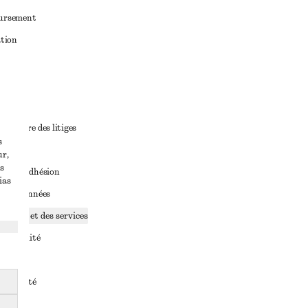
oursement
ation
ant
diciaire des litiges
s
ales
ur,
s
ales d’adhésion
ias
ge de données
ookies et des services
identialité
rvice
essibilité