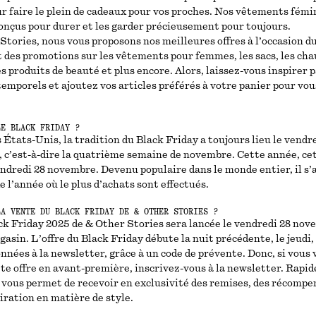
ur faire le plein de cadeaux pour vos proches. Nos vêtements fémi
conçus pour durer et les garder précieusement pour toujours.
tories, nous vous proposons nos meilleures offres à l’occasion du
des promotions sur les vêtements pour femmes, les sacs, les cha
es produits de beauté et plus encore. Alors, laissez-vous inspirer 
emporels et ajoutez vos articles préférés à votre panier pour vou
LE BLACK FRIDAY ?
 États-Unis, la tradition du Black Friday a toujours lieu le vendre
 c’est-à-dire la quatrième semaine de novembre. Cette année, c
endredi 28 novembre. Devenu populaire dans le monde entier, il s’a
e l’année où le plus d’achats sont effectués.
LA VENTE DU BLACK FRIDAY DE & OTHER STORIES ?
ack Friday 2025 de & Other Stories sera lancée le vendredi 28 nov
gasin. L’offre du Black Friday débute la nuit précédente, le jeudi,
nées à la newsletter, grâce à un code de prévente. Donc, si vous 
tte offre en avant-première, inscrivez-vous à la newsletter. Rapid
vous permet de recevoir en exclusivité des remises, des récompe
iration en matière de style.