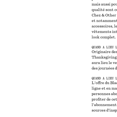
mais aussi po
qualité sont 
Chez & Other S
et notamment 
accessoires, l
vêtements int
look complet.
QUAND A LIEU 
Originaire des
Thanksgiving,
aura lieu le v
des journées d
QUAND A LIEU 
L’offre du Bl
ligne et en ma
personnes abon
profiter de ce
l’abonnement 
sources d’insp