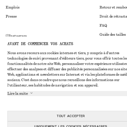
Emplois
Retour et remb
Presse
Droit de rétract
FAQ
Guide des tailles
Instagram
AVANT DE COMMENCER VOS ACHATS
Réduction étudi
Pinterest
Règlement extraju
Nous avons recours aux cookies internes et tiers, y compris à d'autres
Facebook
technologies de suivi provenant d'éditeurs tiers, pour vous offrir toutes le
Conditions génér
Youtube
fonctionnalités de notre site Web, personnaliser votre expérience utilisate
effectuer des analyses et diffuser des publicités personnalisées sur nos site
Conditions génér
TikTok
Web, applications et newsletters sur Internet et via les plateformes de méd
sociaux. C'est dans ce cadre que nous recueillons des informations sur
Cookies et parta
l'utilisateur, ses habitudes de navigation et son appareil.
Paramètres des c
Lire la suite
Politique de conf
Conditions de se
TOUT ACCEPTER
Déclaration d'acc
UNIQUEMENT LES COOKIES NÉCESSAIRES