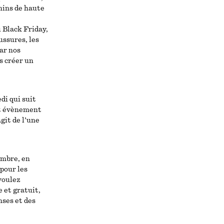
nins de haute
 Black Friday,
ussures, les
par nos
s créer un
di qui suit
et évènement
git de l’une
embre, en
 pour les
voulez
e et gratuit,
nses et des