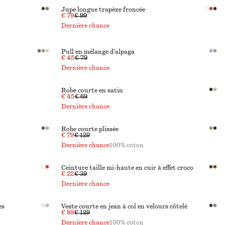
Jupe longue trapèze froncée
€ 79
€ 99
Dernière chance
Pull en mélange d’alpaga
€ 45
€ 79
Dernière chance
Robe courte en satin
€ 45
€ 69
Dernière chance
Robe courte plissée
€ 79
€ 129
Dernière chance
100% coton
Ceinture taille mi-haute en cuir à effet croco
€ 22
€ 39
Dernière chance
es
Veste courte en jean à col en velours côtelé
€ 89
€ 129
Dernière chance
100% coton