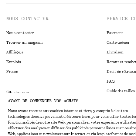
NOUS CONTACTER
SERVICE C
Nous contacter
Paiement
Trouver un magasin
Carte cadeau
Affilié(e)s
Livraison
Emplois
Retour et remb
Presse
Droit de rétract
FAQ
Guide des tailles
Instagram
AVANT DE COMMENCER VOS ACHATS
Réduction étudi
Pinterest
Règlement extraju
Nous avons recours aux cookies internes et tiers, y compris à d'autres
Facebook
technologies de suivi provenant d'éditeurs tiers, pour vous offrir toutes le
Conditions génér
Youtube
fonctionnalités de notre site Web, personnaliser votre expérience utilisate
effectuer des analyses et diffuser des publicités personnalisées sur nos site
Conditions génér
TikTok
Web, applications et newsletters sur Internet et via les plateformes de méd