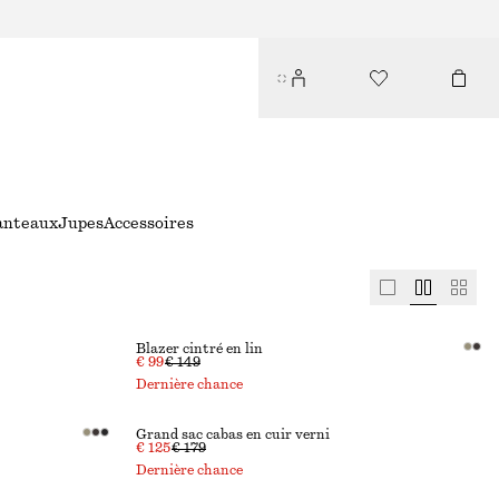
anteaux
Jupes
Accessoires
Blazer cintré en lin
€ 99
€ 149
Dernière chance
Grand sac cabas en cuir verni
€ 125
€ 179
Dernière chance