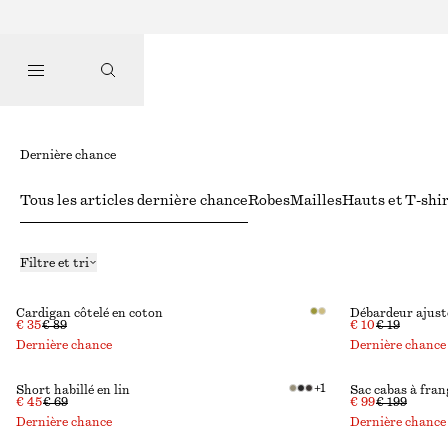
Dernière chance
Tous les articles dernière chance
Robes
Mailles
Hauts et T-shi
Filtre et tri
Cardigan côtelé en coton
Débardeur ajust
€ 35
€ 89
€ 10
€ 19
Dernière chance
Dernière chance
+
1
Short habillé en lin
Sac cabas à fran
€ 45
€ 69
€ 99
€ 199
Dernière chance
Dernière chance