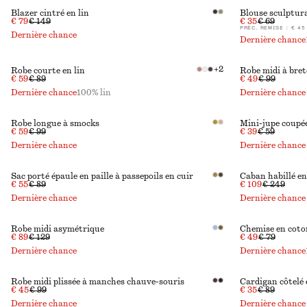
Blazer cintré en lin
Blouse sculptura
€ 79
€ 149
€ 35
€ 69
PRÉC. REMISE :
€ 45
Dernière chance
Dernière chance
+
2
Robe courte en lin
Robe midi à bret
€ 59
€ 89
€ 49
€ 99
Dernière chance
100% lin
Dernière chance
Robe longue à smocks
Mini-jupe coupée
€ 59
€ 99
€ 39
€ 59
Dernière chance
Dernière chance
Sac porté épaule en paille à passepoils en cuir
Caban habillé en
€ 55
€ 89
€ 109
€ 249
Dernière chance
Dernière chance
Robe midi asymétrique
Chemise en coto
€ 89
€ 129
€ 49
€ 79
Dernière chance
Dernière chance
Robe midi plissée à manches chauve-souris
Cardigan côtelé 
€ 45
€ 99
€ 35
€ 89
Dernière chance
Dernière chance