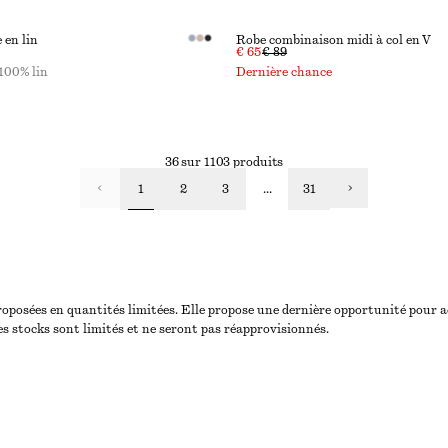
 en lin
Robe combinaison midi à col en V
€ 65
€ 89
100% lin
Dernière chance
36 sur 1103 produits
1
2
3
...
31
oposées en quantités limitées. Elle propose une dernière opportunité pour ach
es stocks sont limités et ne seront pas réapprovisionnés.