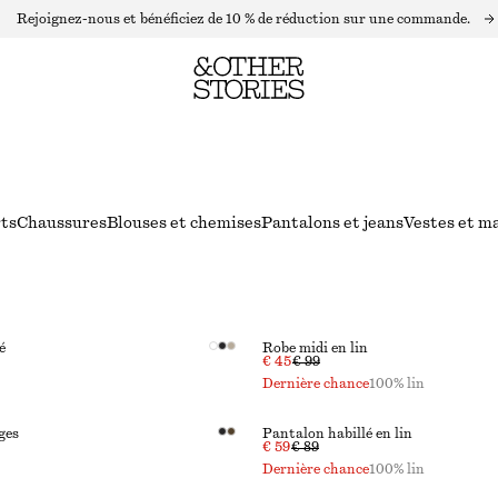
Rejoignez-nous et bénéficiez de 10 % de réduction sur une commande.
rts
Chaussures
Blouses et chemises
Pantalons et jeans
Vestes et m
é
Robe midi en lin
€ 45
€ 99
Dernière chance
100% lin
ges
Pantalon habillé en lin
€ 59
€ 89
Dernière chance
100% lin