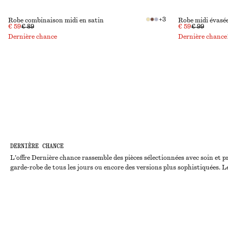
+
3
Robe combinaison midi en satin
Robe midi évasée
€ 59
€ 89
€ 59
€ 99
Dernière chance
Dernière chance
DERNIÈRE CHANCE
L’offre Dernière chance rassemble des pièces sélectionnées avec soin et pr
garde-robe de tous les jours ou encore des versions plus sophistiquées. L