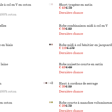
le à col en V en coton
Short trapèze en satin
€ 49
€ 79
Dernière chance
100% coton
elles
Robe combinaison midi à col en V
€ 59
€ 89
Dernière chance
 en biais
Robe midi à col bénitier en jacquard
€ 119
€ 179
Dernière chance
 laine
Robe nuisette courte en satin
€ 49
€ 69
Dernière chance
+
2
n
Haut à cordons de serrage
€ 39
€ 59
100% coton
Dernière chance
en coton
Robe courte à manches volumineus
€ 29
€ 79
Dernière chance