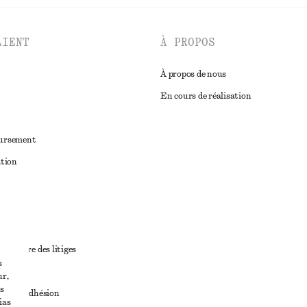
LIENT
À PROPOS
À propos de nous
En cours de réalisation
oursement
ation
ant
diciaire des litiges
s
ales
ur,
s
ales d’adhésion
ias