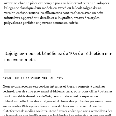
oversize, chaque pièce est conçue pour sublimer votre tenue. Adoptez
l’élégance classique d’un modèle en tweed ou le look soigné d’une
version croisée. Toutes les silhouettes sont réalisées avec un soin
minutieux apporté aux détails et à la qualité, créant des styles
polyvalents parfaits en journée comme en soirée.
Rejoignez-nous et bénéficiez de 10% de réduction sur
une commande.
CREATE ACCOUNT
AVANT DE COMMENCER VOS ACHATS
Nous avons recours aux cookies internes et tiers, y compris à d'autres
technologies de suivi provenant d'éditeurs tiers, pour vous offrir toutes les
NOUS CONTACTER
fonctionnalités de notre site Web, personnaliser votre expérience
utilisateur, effectuer des analyses et diffuser des publicités personnalisées
Nous contacter
Instagram
sur nos sites Web, applications et newsletters sur Internet et via les
SERVICE CLIENT
plateformes de médias sociaux. C'est dans ce cadre que nous recueillons des
Trouver un magasin
Pinterest