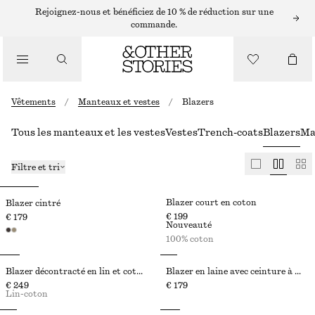
Rejoignez-nous et bénéficiez de 10 % de réduction sur une
commande.
Vêtements
/
Manteaux et vestes
/
Blazers
Tous les manteaux et les vestes
Vestes
Trench-coats
Blazers
Ma
Filtre et tri
Blazer court en coton
Blazer cintré
€ 199
€ 179
Nouveauté
100% coton
Blazer décontracté en lin et coton
Blazer en laine avec ceinture à nouer
€ 249
€ 179
Lin-coton