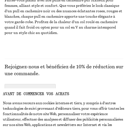
Faites-vous plaisir
avec nos pulls en cachemire pur luxueux pour
femmes, alliant style et confort. Que vous préfériez le look classique
d’un pull en cachemire noir ou des nuances éclatantes roses, rouges et
blanches, chaque pull en cachemire apporte une touche élégante à
votre garde-robe. Profitez de la chaleur d’un col roulé en cachemire
quand il fait froid ou optez pour un col en V au charme intemporel
pour un style chic au quotidien.
Rejoignez-nous et bénéficiez de 10% de réduction sur
une commande.
CREATE ACCOUNT
AVANT DE COMMENCER VOS ACHATS
Nous avons recours aux cookies internes et tiers, y compris à d'autres
technologies de suivi provenant d'éditeurs tiers, pour vous offrir toutes les
NOUS CONTACTER
fonctionnalités de notre site Web, personnaliser votre expérience
utilisateur, effectuer des analyses et diffuser des publicités personnalisées
Nous contacter
Instagram
sur nos sites Web, applications et newsletters sur Internet et via les