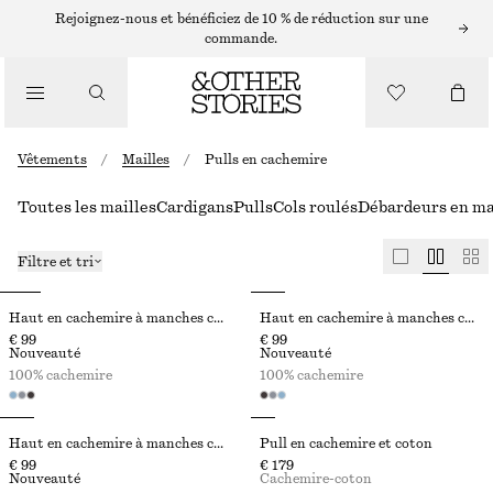
Rejoignez-nous et bénéficiez de 10 % de réduction sur une
commande.
Vêtements
/
Mailles
/
Pulls en cachemire
Toutes les mailles
Cardigans
Pulls
Cols roulés
Débardeurs en ma
Filtre et tri
Haut en cachemire à manches courtes
Haut en cachemire à manches courtes
€ 99
€ 99
Nouveauté
Nouveauté
100% cachemire
100% cachemire
Haut en cachemire à manches courtes
Pull en cachemire et coton
€ 99
€ 179
Nouveauté
Cachemire-coton