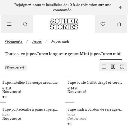
Rejoignez-nous et bénéficiez de 10 % de réduction sur une
commande.
Vêtements
/
Jupes
/
Jupes midi
Toutes les jupes
Jupes longueur genou
Mini jupes
Jupes midi
Filtre et tri
Jupe habillée à la coupe arrondie
Jupe boule à effet drapé et torsadé
€ 119
€ 149
Nouveauté
Nouveauté
Jupe portefeuille à pans superposés
Jupe midi à cordon de serrage en coton
€ 89
€ 89
Nouveauté
Coton-soie