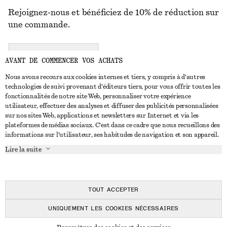
Rejoignez-nous et bénéficiez de 10% de réduction sur
une commande.
CREATE ACCOUNT
AVANT DE COMMENCER VOS ACHATS
Nous avons recours aux cookies internes et tiers, y compris à d'autres
technologies de suivi provenant d'éditeurs tiers, pour vous offrir toutes les
NOUS CONTACTER
fonctionnalités de notre site Web, personnaliser votre expérience
utilisateur, effectuer des analyses et diffuser des publicités personnalisées
Nous contacter
Instagram
sur nos sites Web, applications et newsletters sur Internet et via les
SERVICE CLIENT
plateformes de médias sociaux. C'est dans ce cadre que nous recueillons des
Trouver un magasin
Pinterest
informations sur l'utilisateur, ses habitudes de navigation et son appareil.
Paiement
À PROPOS
Affilié(e)s
Facebook
Lire la suite
Carte cadeau
À propos de nous
Emplois
Youtube
Livraison
En cours de réalisation
Presse
TikTok
Retour et remboursement
TOUT ACCEPTER
Droit de rétractation
UNIQUEMENT LES COOKIES NÉCESSAIRES
FAQ
© 2026 & OTHER STORIES