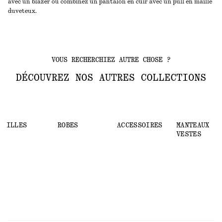
avec un blazer ou combinez un pantalon en cuir avec un pull en maille
duveteux.
VOUS RECHERCHIEZ AUTRE CHOSE ?
DÉCOUVREZ NOS AUTRES COLLECTIONS
MAILLES
ROBES
ACCESSOIRES
MANTEAUX ET
VESTES