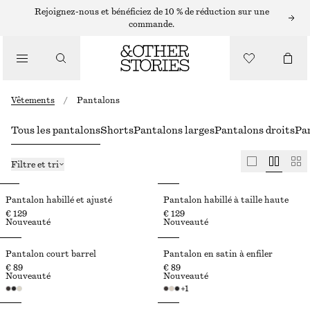
Rejoignez-nous et bénéficiez de 10 % de réduction sur une
commande.
Vêtements
/
Pantalons
Tous les pantalons
Shorts
Pantalons larges
Pantalons droits
Pan
Filtre et tri
Pantalon habillé et ajusté
Pantalon habillé à taille haute
€ 129
€ 129
Nouveauté
Nouveauté
Pantalon court barrel
Pantalon en satin à enfiler
€ 89
€ 89
Nouveauté
Nouveauté
+
1