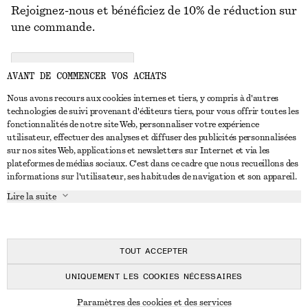
Rejoignez-nous et bénéficiez de 10% de réduction sur
une commande.
CREATE ACCOUNT
AVANT DE COMMENCER VOS ACHATS
Nous avons recours aux cookies internes et tiers, y compris à d'autres
technologies de suivi provenant d'éditeurs tiers, pour vous offrir toutes les
NOUS CONTACTER
fonctionnalités de notre site Web, personnaliser votre expérience
utilisateur, effectuer des analyses et diffuser des publicités personnalisées
Nous contacter
Instagram
sur nos sites Web, applications et newsletters sur Internet et via les
SERVICE CLIENT
plateformes de médias sociaux. C'est dans ce cadre que nous recueillons des
Trouver un magasin
Pinterest
informations sur l'utilisateur, ses habitudes de navigation et son appareil.
Paiement
À PROPOS
Affilié(e)s
Facebook
Lire la suite
Carte cadeau
À propos de nous
Emplois
Youtube
Livraison
En cours de réalisation
Presse
TikTok
Retour et remboursement
TOUT ACCEPTER
Droit de rétractation
UNIQUEMENT LES COOKIES NÉCESSAIRES
FAQ
© 2026 & OTHER STORIES
Paramètres des cookies et des services