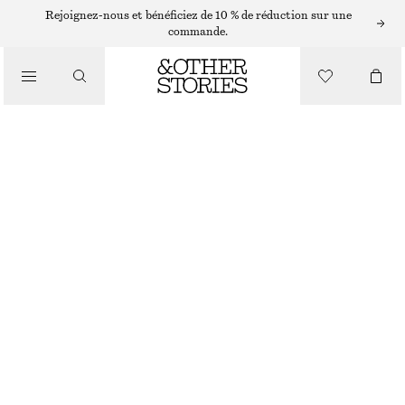
Rejoignez-nous et bénéficiez de 10 % de réduction sur une
/
commande.
HAUTS ET T-SHIRTS
T-SHIRT ASYMÉTRIQUE
€ 19
€ 39
/
DERNIÈRE CHANCE
VÊTEMENTS
ROUGE FONCÉ
XS
S
M
L