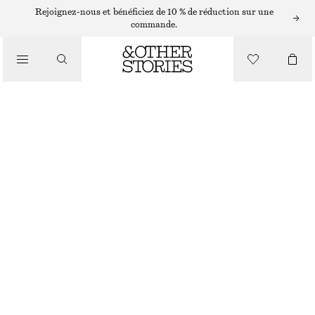
Rejoignez-nous et bénéficiez de 10 % de réduction sur une
commande.
/
SOINS POUR LE CORPS
GOMMAGE CORPOREL SICILIAN SUNRISE
€ 15
RUPTURE DE STOCK
/
BEAUTÉ
SICILIAN SUNRISE
CHOISIR UNE TAILLE