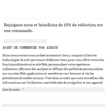
Rejoignez-nous et bénéficiez de 10% de réduction sur
une commande.
CREATE ACCOUNT
AVANT DE COMMENCER VOS ACHATS
Nous avons recours aux cookies internes et tiers, y compris à d'autres
technologies de suivi provenant d'éditeurs tiers, pour vous offrir toutes les
NOUS CONTACTER
fonctionnalités de notre site Web, personnaliser votre expérience
utilisateur, effectuer des analyses et diffuser des publicités personnalisées
Nous contacter
Instagram
sur nos sites Web, applications et newsletters sur Internet et via les
SERVICE CLIENT
plateformes de médias sociaux. C'est dans ce cadre que nous recueillons des
Trouver un magasin
Pinterest
informations sur l'utilisateur, ses habitudes de navigation et son appareil.
Paiement
À PROPOS
Affilié(e)s
Facebook
Lire la suite
Carte cadeau
À propos de nous
Emplois
Youtube
Livraison
En cours de réalisation
Presse
TikTok