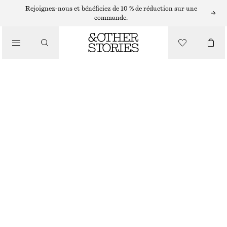
Rejoignez-nous et bénéficiez de 10 % de réduction sur une
CEINTURES
commande.
/
ACCESSOIRES
CEINTURE EN CUIR CLASSIQUE
€ 49
BEIGE
XS/S
M/L
Guide des tailles
TAILLE