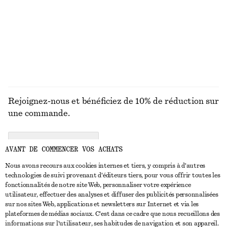
€ 79
€ 89
100% coton
Nouveauté
DÉCOUVRIR TOUTES LES CEINTURES
Rejoignez-nous et bénéficiez de 10% de réduction sur
une commande.
CREATE ACCOUNT
AVANT DE COMMENCER VOS ACHATS
Nous avons recours aux cookies internes et tiers, y compris à d'autres
technologies de suivi provenant d'éditeurs tiers, pour vous offrir toutes les
NOUS CONTACTER
fonctionnalités de notre site Web, personnaliser votre expérience
utilisateur, effectuer des analyses et diffuser des publicités personnalisées
Nous contacter
Instagram
sur nos sites Web, applications et newsletters sur Internet et via les
SERVICE CLIENT
plateformes de médias sociaux. C'est dans ce cadre que nous recueillons des
Trouver un magasin
Pinterest
informations sur l'utilisateur, ses habitudes de navigation et son appareil.