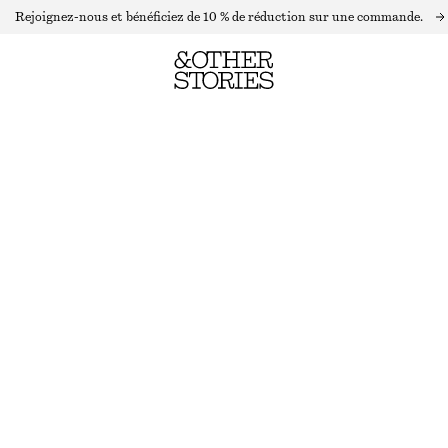
Rejoignez-nous et bénéficiez de 10 % de réduction sur une commande.
CARDIGAN EN MAILLE À COL
DERNIÈRE CHANCE
MARRON CLAIR
XS
S
M
L
Guide des tailles
TAILLE