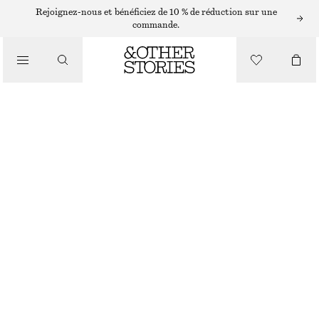
Rejoignez-nous et bénéficiez de 10 % de réduction sur une
/
commande.
BIKINIS
/
MAILLOTS DE BAIN
HAUT DE BIKINI À NŒUD
€ 29
/
VERT ÉCLATANT
VÊTEMENTS
32
34
36
38
40
42
44
Guide des tailles
TAILLE