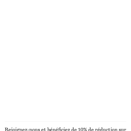
Pantalon court barrel
Robe midi à smocks en coton
€ 89
€ 79
Nouveauté
100% coton
Foulard en coton et soie
Robe midi en coton
€ 59
€ 79
Coton-soie
Nouveauté
100% coton
Maillot de bain à encolure carrée
Robe courte en lin
€ 59
€ 89
Nouveauté
100% lin
+
2
DÉCOUVRIR TOUTES LES MAILLOTS DE BAIN
Rejoignez-nous et bénéficiez de 10% de réduction sur