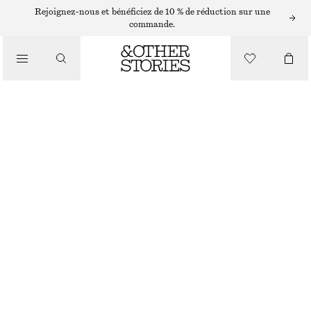
Rejoignez-nous et bénéficiez de 10 % de réduction sur une
commande.
JUPES
/
VÊTEMENTS
JUPE MIDI EN SATIN AVEC CORDON DE SERRAGE
€ 29
€ 69
DERNIÈRE CHANCE
BEIGE
32
34
36
38
40
42
44