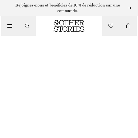
SHORTS
Rejoignez-nous et bénéficiez de 10 % de réduction sur une
commande.
/
PANTALONS
SHORT HABILLÉ EN LIN
/
€ 45
€ 69
VÊTEMENTS
DERNIÈRE CHANCE
BEIGE
32
34
36
38
40
42
44