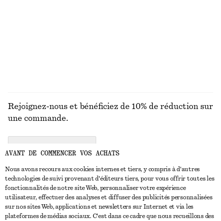
Cardigan en coton côtelé
Haut côtelé
€ 35
€ 69
€ 39
€ 59
Dernière chance
Dernière chance
DÉCOUVRIR TOUTES LES PANTALONS
Rejoignez-nous et bénéficiez de 10% de réduction sur
une commande.
CREATE ACCOUNT
AVANT DE COMMENCER VOS ACHATS
Nous avons recours aux cookies internes et tiers, y compris à d'autres
technologies de suivi provenant d'éditeurs tiers, pour vous offrir toutes les
NOUS CONTACTER
fonctionnalités de notre site Web, personnaliser votre expérience
utilisateur, effectuer des analyses et diffuser des publicités personnalisées
Nous contacter
Instagram
sur nos sites Web, applications et newsletters sur Internet et via les
SERVICE CLIENT
plateformes de médias sociaux. C'est dans ce cadre que nous recueillons des