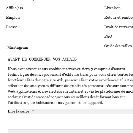
Affilié(e)s
Livraison
Emplois
Retour et remb
Presse
Droit de rétract
FAQ
Guide des tailles
Instagram
Réduction étudi
Pinterest
AVANT DE COMMENCER VOS ACHATS
Règlement extraju
Facebook
Nous avons recours aux cookies internes et tiers, y compris à d'autres
technologies de suivi provenant d'éditeurs tiers, pour vous offrir toutes le
Conditions génér
Youtube
fonctionnalités de notre site Web, personnaliser votre expérience utilisate
Conditions génér
effectuer des analyses et diffuser des publicités personnalisées sur nos site
TikTok
Web, applications et newsletters sur Internet et via les plateformes de méd
Cookies et parta
sociaux. C'est dans ce cadre que nous recueillons des informations sur
l'utilisateur, ses habitudes de navigation et son appareil.
Paramètres des c
Lire la suite
Politique de conf
Conditions de se
Déclaration d'acc