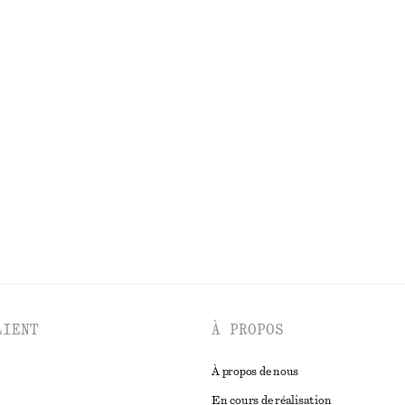
ir mélangé à maille pointelle
Short habillé en lin
€ 69
 en lin
Pull en maille
€ 59
lin
Nouveauté
Coton-laine
DÉCOUVRIR TOUTES LES SACS PORTÉS ÉPAULE
LIENT
À PROPOS
À propos de nous
En cours de réalisation