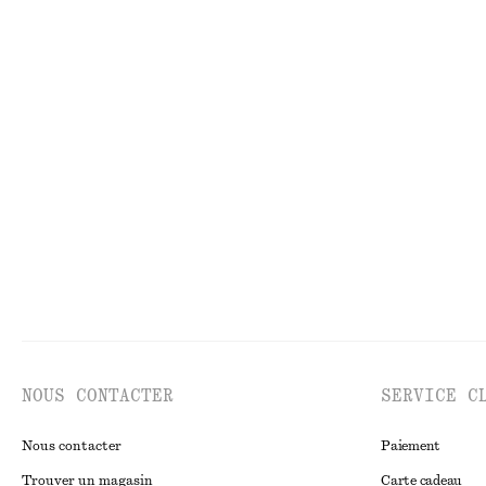
Robe longue en maille côtelée
Cardigan en moha
€ 99
€ 69
Nouveauté
Robe courte en lin
Robe midi évasée
€ 79
€ 99
Nouveauté
100% lin
Nouveauté
100% 
NOUS CONTACTER
SERVICE C
Nous contacter
Paiement
Trouver un magasin
Carte cadeau