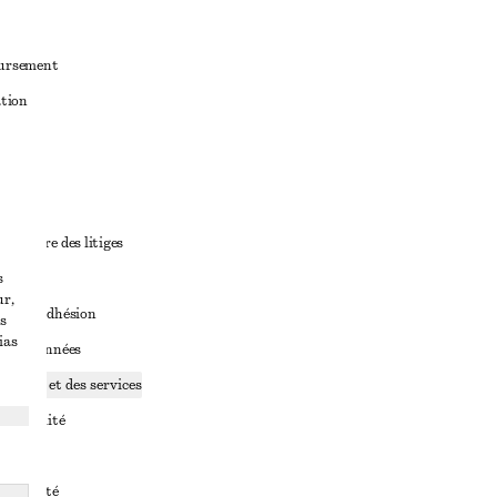
oursement
ation
ant
diciaire des litiges
s
ales
ur,
ales d’adhésion
s
ias
ge de données
ookies et des services
identialité
rvice
essibilité