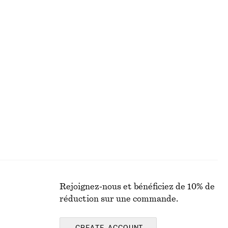
+
1
Veste courte
€ 149
Nouveauté
+
2
Robe midi côtelée
€ 69
Rejoignez-nous et bénéficiez de 10% de
réduction sur une commande.