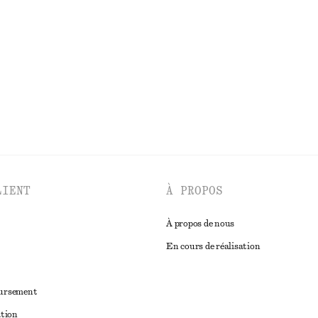
 arrière en cuir
T-shirt côtelé
€ 59
DÉCOUVRIR TOUTES LES CHEMISES ET BLOUSES
LIENT
À PROPOS
À propos de nous
En cours de réalisation
oursement
ation