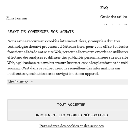
FAQ
Guide des tailles
Instagram
Réduction étudi
Pinterest
AVANT DE COMMENCER VOS ACHATS
Règlement extraju
Facebook
Nous avons recours aux cookies internes et tiers, y compris à d'autres
Conditions génér
Youtube
technologies de suivi provenant d'éditeurs tiers, pour vous offrir toutes le
fonctionnalités de notre site Web, personnaliser votre expérience utilisate
Conditions génér
TikTok
effectuer des analyses et diffuser des publicités personnalisées sur nos site
Cookies et parta
Web, applications et newsletters sur Internet et via les plateformes de méd
sociaux. C'est dans ce cadre que nous recueillons des informations sur
Paramètres des c
l'utilisateur, ses habitudes de navigation et son appareil.
Politique de conf
Lire la suite
Conditions de se
Déclaration d'acc
TOUT ACCEPTER
UNIQUEMENT LES COOKIES NÉCESSAIRES
Paramètres des cookies et des services