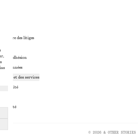
ant
diciaire des litiges
ales
s
ur,
ales d’adhésion
s
ge de données
ias
ookies et des services
identialité
rvice
essibilité
© 2026 & OTHER STORIES