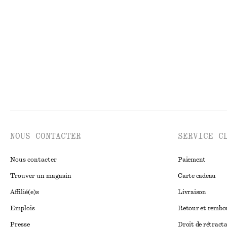
T-shirt en coton
Sandales à brides
€ 25
€ 119
100% coton biologique
NOUS CONTACTER
SERVICE C
Nous contacter
Paiement
Trouver un magasin
Carte cadeau
Affilié(e)s
Livraison
Emplois
Retour et remb
Presse
Droit de rétract