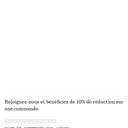
Cardigan en mohair mélangé à maille pointelle
Robe longue en maille côtelée
€ 69
€ 99
Nouveauté
Veste courte
Pull en maille
€ 149
€ 59
Nouveauté
Nouveauté
Laine-coton
+
2
DÉCOUVRIR TOUTES LES HAUTS ET T-SHIRTS
Rejoignez-nous et bénéficiez de 10% de réduction sur
une commande.
CREATE ACCOUNT