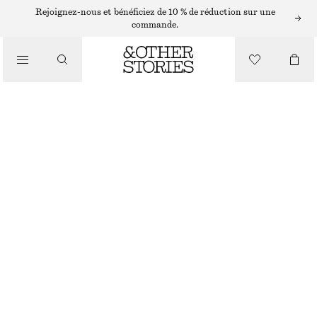
Rejoignez-nous et bénéficiez de 10 % de réduction sur une
/
commande.
HAUTS ET T-SHIRTS
T-SHIRT ASYMÉTRIQUE DRAPÉ
€ 39
/
RUPTURE DE STOCK
VÊTEMENTS
BORDEAUX
XS
S
M
L