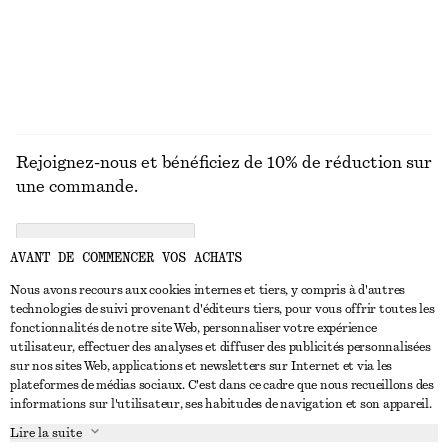
Rejoignez-nous et bénéficiez de 10% de réduction sur
une commande.
CREATE ACCOUNT
AVANT DE COMMENCER VOS ACHATS
Nous avons recours aux cookies internes et tiers, y compris à d'autres
technologies de suivi provenant d'éditeurs tiers, pour vous offrir toutes les
NOUS CONTACTER
fonctionnalités de notre site Web, personnaliser votre expérience
utilisateur, effectuer des analyses et diffuser des publicités personnalisées
Nous contacter
Instagram
sur nos sites Web, applications et newsletters sur Internet et via les
SERVICE CLIENT
plateformes de médias sociaux. C'est dans ce cadre que nous recueillons des
Trouver un magasin
Pinterest
informations sur l'utilisateur, ses habitudes de navigation et son appareil.
Paiement
À PROPOS
Affilié(e)s
Facebook
Lire la suite
Carte cadeau