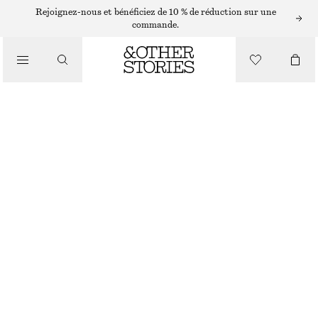
Rejoignez-nous et bénéficiez de 10 % de réduction sur une
commande.
NOUVEAUTÉ
BOTTES EN CUIR À LACETS
€ 99
€ 199
DERNIÈRE CHANCE
MARRON CLAIR
35
36
37
38
39
40
41
42