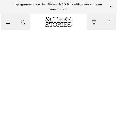
SACS PORTÉS ÉPAULE
Rejoignez-nous et bénéficiez de 10 % de réduction sur une
commande.
GRAND SAC EN TOILE À FLEUR
/
€ 119
SACS
RUPTURE DE STOCK
BEIGE
ONESIZE
TAILLE