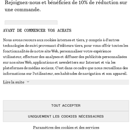
Rejoignez-nous et bénéficiez de 10% de réduction sur
une commande.
CREATE ACCOUNT
AVANT DE COMMENCER VOS ACHATS
Nous avons recours aux cookies internes et tiers, y compris à d'autres
technologies de suivi provenant d'éditeurs tiers, pour vous offrir toutes les
NOUS CONTACTER
fonctionnalités de notre site Web, personnaliser votre expérience
utilisateur, effectuer des analyses et diffuser des publicités personnalisées
Nous contacter
Instagram
sur nos sites Web, applications et newsletters sur Internet et via les
SERVICE CLIENT
plateformes de médias sociaux. C'est dans ce cadre que nous recueillons des
Trouver un magasin
Pinterest
informations sur l'utilisateur, ses habitudes de navigation et son appareil.
Paiement
À PROPOS
Affilié(e)s
Facebook
Lire la suite
Carte cadeau
À propos de nous
Emplois
Youtube
Livraison
En cours de réalisation
Presse
TikTok
Retour et remboursement
TOUT ACCEPTER
Droit de rétractation
UNIQUEMENT LES COOKIES NÉCESSAIRES
FAQ
© 2026 & OTHER STORIES
Paramètres des cookies et des services
Guide des tailles