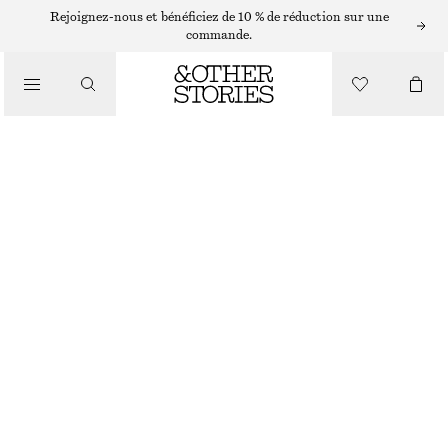
ÉCHARPES ET FOULARDS
Rejoignez-nous et bénéficiez de 10 % de réduction sur une
commande.
GRANDE ÉCHARPE EN MOHAIR MÉLANGÉ
/
ACCESSOIRES
€ 99
GRIS CHINÉ FONCÉ
198X30
Guide des tailles
TAILLE