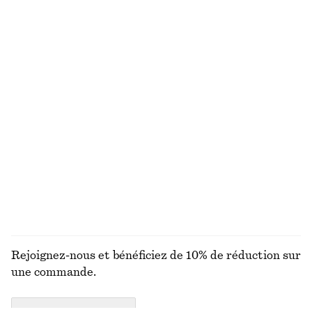
Nouveauté
+
1
Pantalon en satin à enfiler
Gilet cache-cœur en laine mérinos
€ 89
€ 69
Nouveauté
Nouveauté
+
1
100 % laine mérinos
Veste oversize utilitaire
Veste à col en velours côtelé
€ 249
€ 129
Nouveauté
Nouveauté
DÉCOUVRIR TOUTES LES BIJOUX
Rejoignez-nous et bénéficiez de 10% de réduction sur
une commande.