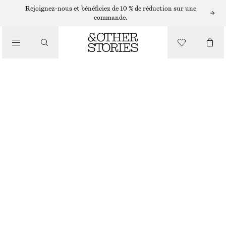
BOUCLES D’OREILLES
Rejoignez-nous et bénéficiez de 10 % de réduction sur une
commande.
/
BIJOUX
CLOUS D’OREILLES À FILS SUPERPOSÉS
€ 19
/
ACCESSOIRES
RUPTURE DE STOCK
ARGENTÉ
ONESIZE
TAILLE