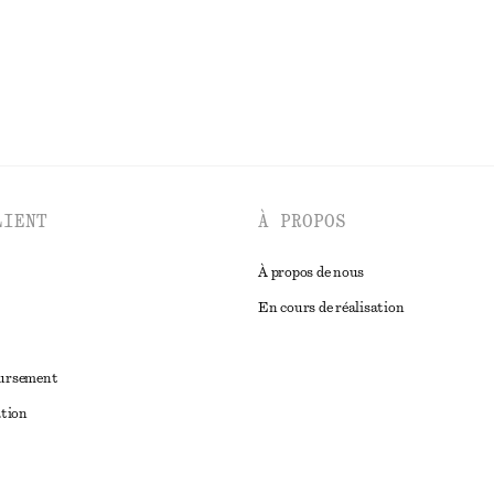
DÉCOUVRIR TOUTES LES BIJOUX
LIENT
À PROPOS
À propos de nous
En cours de réalisation
oursement
ation