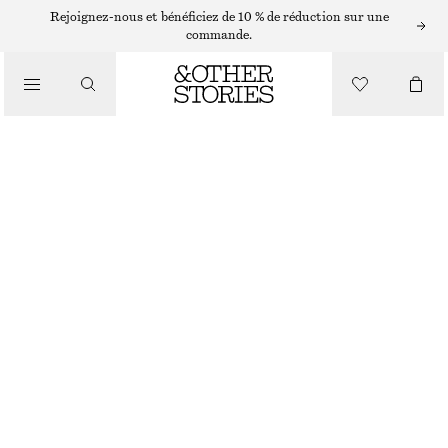
PULLS
Rejoignez-nous et bénéficiez de 10 % de réduction sur une
commande.
/
MAILLES
HAUT CÔTELÉ EN LAINE MÉRINOS
/
VÊTEMENTS
€ 69
RUPTURE DE STOCK
RAYURES NOIRES
XS
S
M
L