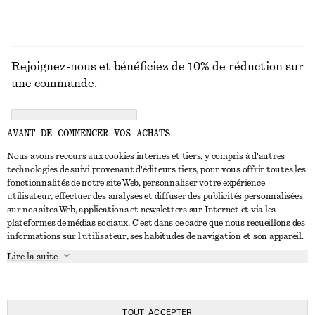
Rejoignez-nous et bénéficiez de 10% de réduction sur
une commande.
CREATE ACCOUNT
AVANT DE COMMENCER VOS ACHATS
Nous avons recours aux cookies internes et tiers, y compris à d'autres
technologies de suivi provenant d'éditeurs tiers, pour vous offrir toutes les
NOUS CONTACTER
fonctionnalités de notre site Web, personnaliser votre expérience
utilisateur, effectuer des analyses et diffuser des publicités personnalisées
Nous contacter
Instagram
sur nos sites Web, applications et newsletters sur Internet et via les
SERVICE CLIENT
plateformes de médias sociaux. C'est dans ce cadre que nous recueillons des
Trouver un magasin
Pinterest
informations sur l'utilisateur, ses habitudes de navigation et son appareil.
Paiement
À PROPOS
Affilié(e)s
Facebook
Lire la suite
Carte cadeau
À propos de nous
Emplois
Youtube
Livraison
En cours de réalisation
Presse
TikTok
Retour et remboursement
TOUT ACCEPTER