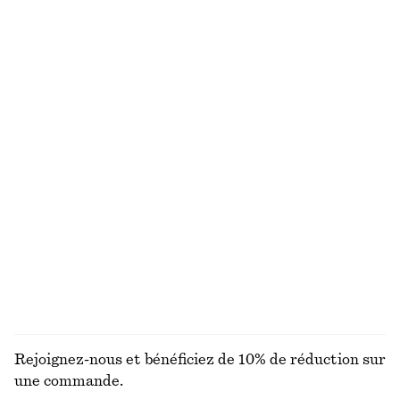
Coton-laine
+
2
Short habillé en lin
Robe courte à smocks en popeline de coton
€ 69
€ 69
Nouveauté
+
1
100% coton
Pantalon en satin à enfiler
Gilet cache-cœur en laine mérinos
€ 89
€ 69
Nouveauté
Nouveauté
+
1
100 % laine mérinos
DÉCOUVRIR TOUTES LES BIJOUX
Rejoignez-nous et bénéficiez de 10% de réduction sur
une commande.