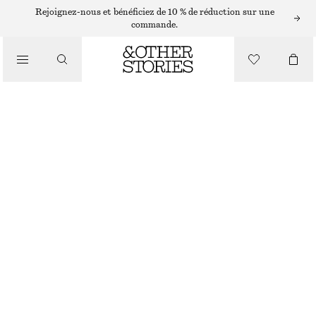
COLLIERS
Rejoignez-nous et bénéficiez de 10 % de réduction sur une
commande.
/
BIJOUX
COLLIER STYLE LASSO MINIMALISTE
/
ACCESSOIRES
€ 19
RUPTURE DE STOCK
DORÉ
ONESIZE
TAILLE