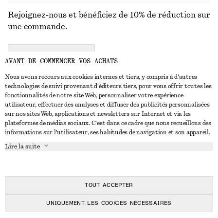
Rejoignez-nous et bénéficiez de 10% de réduction sur
une commande.
CREATE ACCOUNT
AVANT DE COMMENCER VOS ACHATS
Nous avons recours aux cookies internes et tiers, y compris à d'autres
technologies de suivi provenant d'éditeurs tiers, pour vous offrir toutes les
NOUS CONTACTER
fonctionnalités de notre site Web, personnaliser votre expérience
utilisateur, effectuer des analyses et diffuser des publicités personnalisées
Nous contacter
Instagram
sur nos sites Web, applications et newsletters sur Internet et via les
SERVICE CLIENT
plateformes de médias sociaux. C'est dans ce cadre que nous recueillons des
Trouver un magasin
Pinterest
informations sur l'utilisateur, ses habitudes de navigation et son appareil.
Paiement
À PROPOS
Affilié(e)s
Facebook
Lire la suite
Carte cadeau
À propos de nous
Emplois
Youtube
Livraison
En cours de réalisation
Presse
TikTok
Retour et remboursement
TOUT ACCEPTER
Droit de rétractation
UNIQUEMENT LES COOKIES NÉCESSAIRES
FAQ