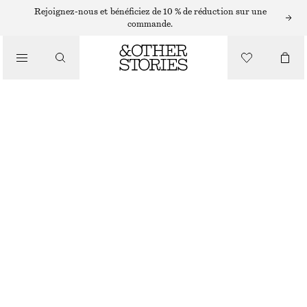
SHORTS
Rejoignez-nous et bénéficiez de 10 % de réduction sur une
commande.
/
PANTALONS
BERMUDA EN CUIR NAPPA
/
€ 149
€ 249
VÊTEMENTS
RUPTURE DE STOCK
MARRON FONCÉ
32
34
36
38
40
42
44