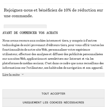
Rejoignez-nous et bénéficiez de 10% de réduction sur
une commande.
CREATE ACCOUNT
AVANT DE COMMENCER VOS ACHATS
Nous avons recours aux cookies internes et tiers, y compris à d'autres
technologies de suivi provenant d'éditeurs tiers, pour vous offrir toutes les
NOUS CONTACTER
fonctionnalités de notre site Web, personnaliser votre expérience
utilisateur, effectuer des analyses et diffuser des publicités personnalisées
Nous contacter
Instagram
sur nos sites Web, applications et newsletters sur Internet et via les
SERVICE CLIENT
plateformes de médias sociaux. C'est dans ce cadre que nous recueillons des
Trouver un magasin
Pinterest
informations sur l'utilisateur, ses habitudes de navigation et son appareil.
Paiement
À PROPOS
Affilié(e)s
Facebook
Lire la suite
Carte cadeau
À propos de nous
Emplois
Youtube
Livraison
En cours de réalisation
Presse
TikTok
Retour et remboursement
TOUT ACCEPTER
Droit de rétractation
UNIQUEMENT LES COOKIES NÉCESSAIRES
FAQ