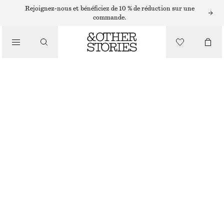
SHORTS
Rejoignez-nous et bénéficiez de 10 % de réduction sur une
commande.
/
PANTALONS
PANTALON EN SATIN À ENFILER
/
€ 29
€ 59
VÊTEMENTS
DERNIÈRE CHANCE
MARRON FONCÉ
XS
S
M
L