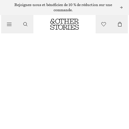
Rejoignez-nous et bénéficiez de 10 % de réduction sur une
/
commande.
HAUTS ET T-SHIRTS
POLO EN MAILLE AJOURÉE
€ 27
€ 69
/
DERNIÈRE CHANCE
VÊTEMENTS
JAUNE
XS
S
M
L