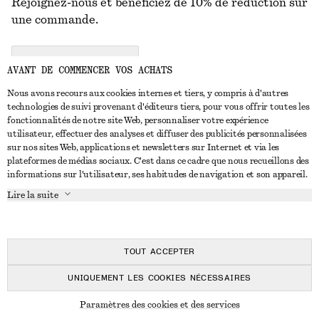
Rejoignez-nous et bénéficiez de 10% de réduction sur
une commande.
CREATE ACCOUNT
AVANT DE COMMENCER VOS ACHATS
Nous avons recours aux cookies internes et tiers, y compris à d'autres
technologies de suivi provenant d'éditeurs tiers, pour vous offrir toutes les
NOUS CONTACTER
fonctionnalités de notre site Web, personnaliser votre expérience
utilisateur, effectuer des analyses et diffuser des publicités personnalisées
Nous contacter
Instagram
sur nos sites Web, applications et newsletters sur Internet et via les
SERVICE CLIENT
plateformes de médias sociaux. C'est dans ce cadre que nous recueillons des
Trouver un magasin
Pinterest
informations sur l'utilisateur, ses habitudes de navigation et son appareil.
Paiement
À PROPOS
Affilié(e)s
Facebook
Lire la suite
Carte cadeau
À propos de nous
Emplois
Youtube
Livraison
En cours de réalisation
Presse
TikTok
Retour et remboursement
TOUT ACCEPTER
Droit de rétractation
UNIQUEMENT LES COOKIES NÉCESSAIRES
FAQ
© 2026 & OTHER STORIES
Paramètres des cookies et des services
Guide des tailles