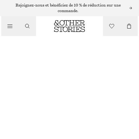
SHORTS
Rejoignez-nous et bénéficiez de 10 % de réduction sur une
commande.
/
PANTALONS
SHORT LONGUEUR GENOU HABILLÉ
/
€ 45
€ 69
VÊTEMENTS
DERNIÈRE CHANCE
NOIR
32
34
36
38
40
42
44