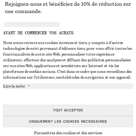
Rejoignez-nous et bénéficiez de 10% de réduction sur
une commande.
CREATE ACCOUNT
AVANT DE COMMENCER VOS ACHATS
Nous avons recours aux cookies internes et tiers, y compris à d'autres
technologies de suivi provenant d'éditeurs tiers, pour vous offrir toutes les
NOUS CONTACTER
fonctionnalités de notre site Web, personnaliser votre expérience
utilisateur, effectuer des analyses et diffuser des publicités personnalisées
Nous contacter
Instagram
sur nos sites Web, applications et newsletters sur Internet et via les
SERVICE CLIENT
plateformes de médias sociaux. C'est dans ce cadre que nous recueillons des
Trouver un magasin
Pinterest
informations sur l'utilisateur, ses habitudes de navigation et son appareil.
Paiement
À PROPOS
Affilié(e)s
Facebook
Lire la suite
Carte cadeau
À propos de nous
Emplois
Youtube
Livraison
En cours de réalisation
Presse
TikTok
Retour et remboursement
TOUT ACCEPTER
Droit de rétractation
UNIQUEMENT LES COOKIES NÉCESSAIRES
FAQ
© 2026 & OTHER STORIES
Paramètres des cookies et des services
Guide des tailles